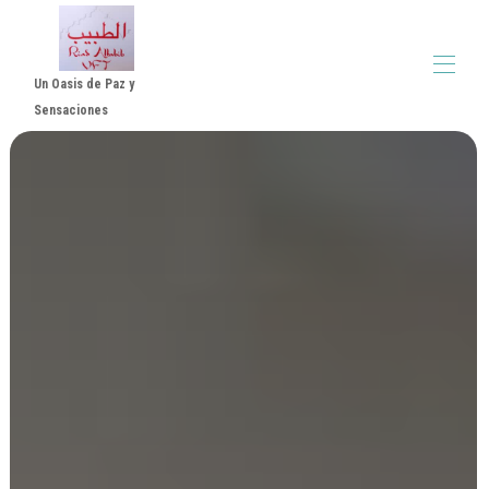
Un Oasis de Paz y
Sensaciones
Altabib Riad
Alojamientos
▾
Reseñas
▾
Normas Alquiler
Video