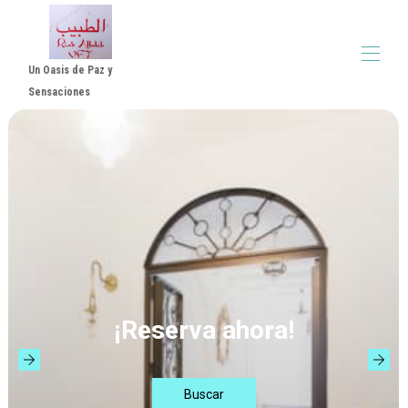
Un Oasis de Paz y
Sensaciones
Altabib Riad
Alojamientos
▾
Reseñas
▾
Normas Alquiler
Video
¡Reserva ahora!
Buscar